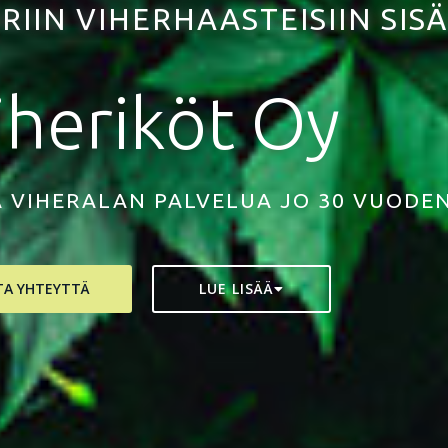
URIIN VIHERHAASTEISIIN SIS
iheriköt Oy
A VIHERALAN PALVELUA JO 30 VUODE
TA YHTEYTTÄ
LUE LISÄÄ