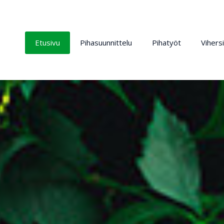
Etusivu
Pihasuunnittelu
Pihatyöt
Vihers