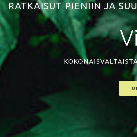
RATKAISUT PIENIIN JA SU
V
KOKONAISVALTAIST
O